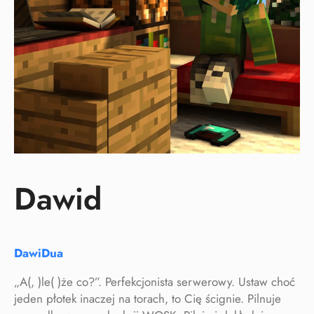
Dawid
DawiDua
„A(, )le( )że co?”. Perfekcjonista serwerowy. Ustaw choć
jeden płotek inaczej na torach, to Cię ścignie. Pilnuje