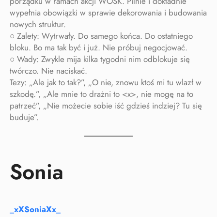
porządku w ramach akcji WOSK. Pilnie i dokładnie
wypełnia obowiązki w sprawie dekorowania i budowania
nowych struktur.
○ Zalety: Wytrwały. Do samego końca. Do ostatniego
bloku. Bo ma tak być i już. Nie próbuj negocjować.
○ Wady: Zwykle mija kilka tygodni nim odblokuje się
twórczo. Nie naciskać.
Tezy: „Ale jak to tak?”, „O nie, znowu ktoś mi tu wlazł w
szkodę.”, „Ale mnie to drażni to <x>, nie mogę na to
patrzeć”, „Nie możecie sobie iść gdzieś indziej? Tu się
buduje”.
Sonia
_xXSoniaXx_