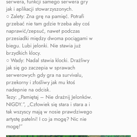
serwera, funkcji samego serwera gry
jak i aplikacji stowarzyszonych.
○ Zalety: Zna grę na pamięć. Potrafi
grzebać nie tam gdzie trzeba aby coś
naprawić/zepsuć, nawet podczas
przesiadki między dwoma pociągami w
biegu. Lubi jelonki. Nie stawia już
brzydkich klocy.
○ Wady: Nadal stawia klocki. Drażliwy
jak się go zaczepia w sprawach
serwerowych gdy gra na survivalu,
przekorny i złośliwy jak mu ktoś
nadepnie na odcisk.
Tezy: „Pamiętaj – Nie drażnij Jelonków.
NIGDY.”, „Człowiek się stara i stara a i
tak wszyscy mają w nosie prawdziwego
artystę patelni! I co ja mogę? Nic nie
mogę!”