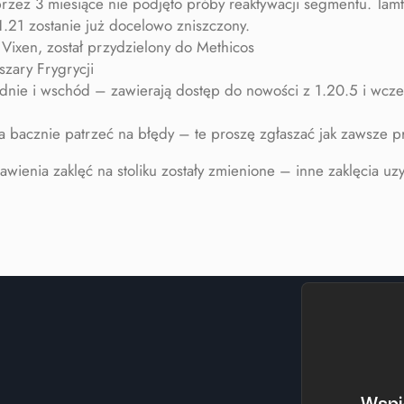
zez 3 miesiące nie podjęto próby reaktywacji segmentu. Tamte
1.21 zostanie już docelowo zniszczony.
Vixen, został przydzielony do Methicos
zary Frygrycji
łudnie i wschód – zawierają dostęp do nowości z 1.20.5 i wcz
eba bacznie patrzeć na błędy – te proszę zgłaszać jak zawsze
nia zaklęć na stoliku zostały zmienione – inne zaklęcia uz