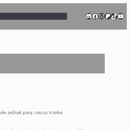
Discord
Facebook
Mail
Patreon
TikTok
YouTube
 ale jednak parę rzeczy trzeba