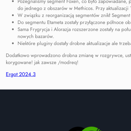
Pożegnaliśmy segment Foxen, co było zapowiadane, pr
do jednego z obszarów w Methicos. Przy aktualizacji 
W związku z reorganizacją segmentów znikł Segment 
Do segmentu Etameta zostały przyłączone północe obs
Sama Frygrycja i Alorazja rozszerzone zostały na po
nowych bazarów.
Niektóre pluginy dostały drobne aktualizacje ale trz
Dodatkowo wprowadzono drobna zmianę w rozgrywce, ustawie
korygowane! jak zawsze /modreq!
Ergot 2024.3