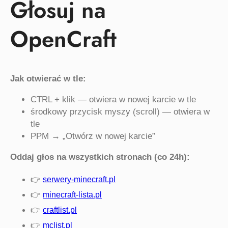
Głosuj na
OpenCraft
Jak otwierać w tle:
CTRL + klik — otwiera w nowej karcie w tle
środkowy przycisk myszy (scroll) — otwiera w
tle
PPM → „Otwórz w nowej karcie”
Oddaj głos na wszystkich stronach (co 24h):
👉
serwery-minecraft.pl
👉
minecraft-lista.pl
👉
craftlist.pl
👉
mclist.pl